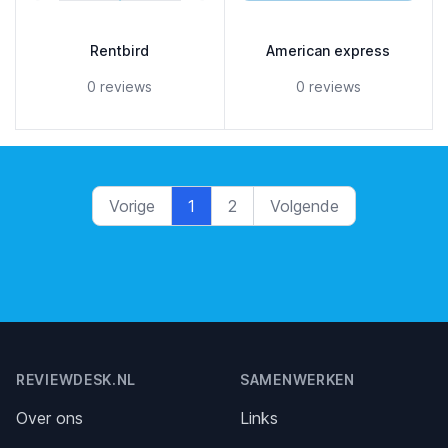
Rentbird
American express
5 out of 5 stars
5 out of 5 stars
0 reviews
0 reviews
Vorige
1
2
Volgende
Footer
REVIEWDESK.NL
SAMENWERKEN
Over ons
Links