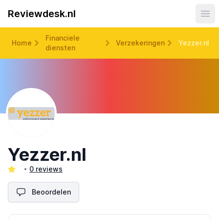
Reviewdesk.nl
Ope
Financiele
Home
Verzekeringen
Yezzer.nl
diensten
Yezzer.nl
0 reviews
Beoordelen