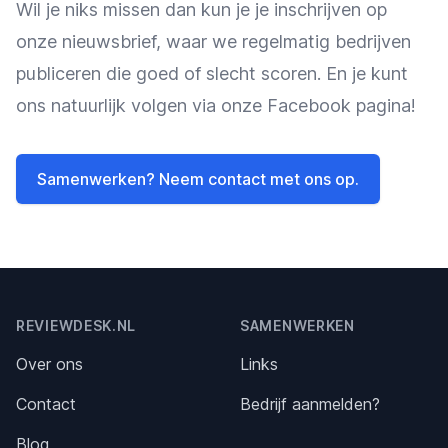
Wil je niks missen dan kun je je inschrijven op
onze nieuwsbrief, waar we regelmatig bedrijven
publiceren die goed of slecht scoren. En je kunt
ons natuurlijk volgen via onze Facebook pagina!
Samenwerken? Neem contact met ons op.
Footer
REVIEWDESK.NL
SAMENWERKEN
Over ons
Links
Contact
Bedrijf aanmelden?
Blog