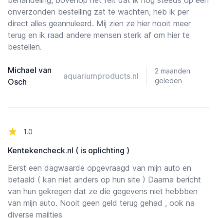
behandeling, bovenop het feit dat ik nog steeds op een
onverzonden bestelling zat te wachten, heb ik per
direct alles geannuleerd. Mij zien ze hier nooit meer
terug en ik raad andere mensen sterk af om hier te
bestellen.
Michael van
2 maanden
aquariumproducts.nl
geleden
Osch
van de 5 sterren
1.0
Kentekencheck.nl ( is oplichting )
Eerst een dagwaarde opgevraagd van mijn auto en
betaald ( kan niet anders op hun site ) Daarna bericht
van hun gekregen dat ze die gegevens niet hebbben
van mijn auto. Nooit geen geld terug gehad , ook na
diverse mailtjes