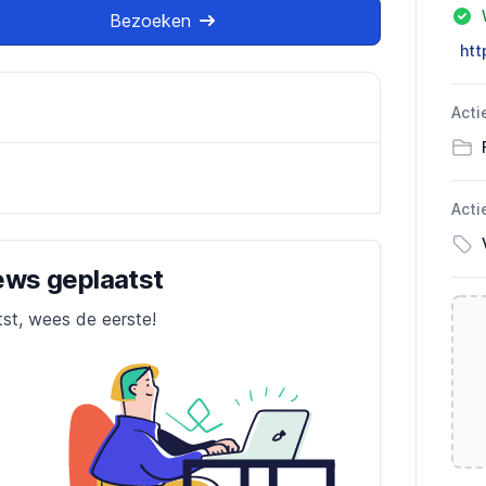
Bezoeken
htt
Acti
Acti
iews geplaatst
tst, wees de eerste!