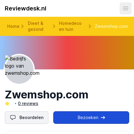
Reviewdesk.nl
Ope
Dieet &
Homedeco
Home
Zwemshop.com
gezond
en tuin
Zwemshop.com
0 reviews
Beoordelen
Bezoeken