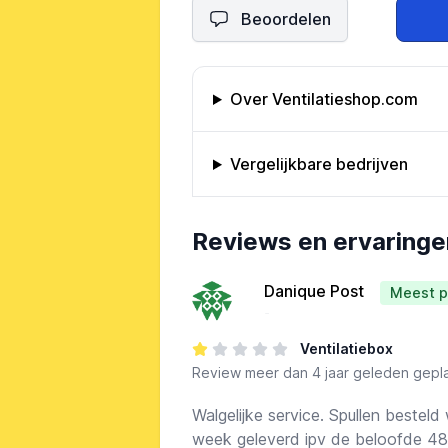
Beoordelen
Omschrijving bedrijf
Over Ventilatieshop.com
Vergelijkbare bedrijven
Bedrijfs reviews
Reviews en ervaringe
Danique Post
Meest p
-
Ventilatiebox
Review
meer dan 4 jaar geleden gepla
Walgelijke service. Spullen bestel
week geleverd ipv de beloofde 48 u