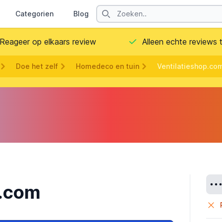
Search
Categorien
Blog
Contact
Reageer op elkaars review
Alleen echte reviews
Doe het zelf
Homedeco en tuin
Ventilatieshop.co
Deta
p.com