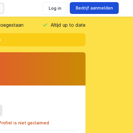
Bedrijf aanmelden
Log in
 toegestaan
Altijd up to date
m
ils
Profiel is niet geclaimed