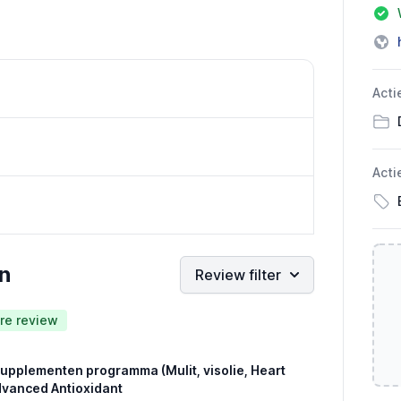
Acti
Acti
n
Review filter
re review
pplementen programma (Mulit, visolie, Heart
dvanced Antioxidant