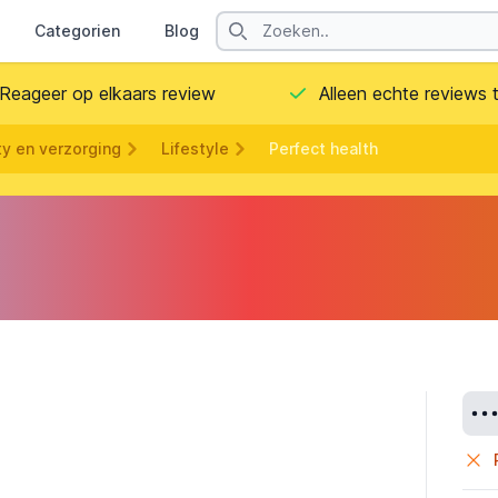
Search
Categorien
Blog
Contact
Reageer op elkaars review
Alleen echte reviews
y en verzorging
Lifestyle
Perfect health
Deta