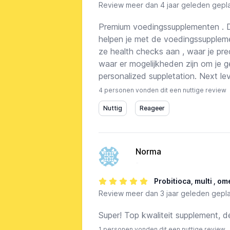
Review
meer dan 4 jaar geleden gepla
Premium voedingssupplementen . D
helpen je met de voedingssuppleme
ze health checks aan , waar je pre
waar er mogelijkheden zijn om je g
personalized suppletation. Next le
4 personen vonden dit een nuttige review
Norma
-
Probitioca, multi , o
Review
meer dan 3 jaar geleden gepla
Super! Top kwaliteit supplement, 
1 personen vonden dit een nuttige review