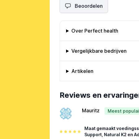
Beoordelen
Omschrijving bedrijf
Over Perfect health
Vergelijkbare bedrijven
Artikelen
Bedrijfs reviews
Reviews en ervaringe
Mauritz
Meest populai
-
Maat gemaakt voedingssu
Support, Natural K2 en A