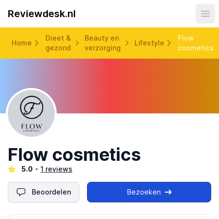
Reviewdesk.nl
Ope
Dieet &
Beauty en
Flow
Home
Lifestyle
gezond
verzorging
cosmetics
Flow cosmetics
5.0
1 reviews
Beoordelen
Bezoeken