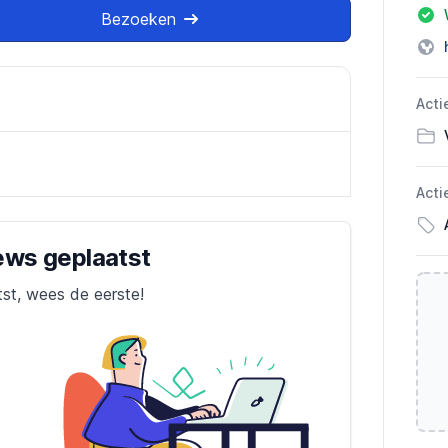
Bezoeken
Acti
Acti
iews geplaatst
tst, wees de eerste!