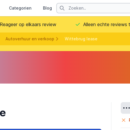
Search
Categorien
Blog
Contact
Reageer op elkaars review
Alleen echte reviews
Autoverhuur en verkoop
Wittebrug lease
Deta
se