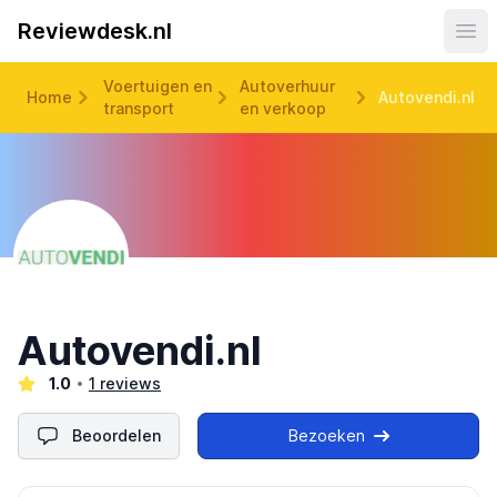
Reviewdesk.nl
Ope
Voertuigen en
Autoverhuur
Home
Autovendi.nl
transport
en verkoop
Autovendi.nl
1.0
1 reviews
Beoordelen
Bezoeken