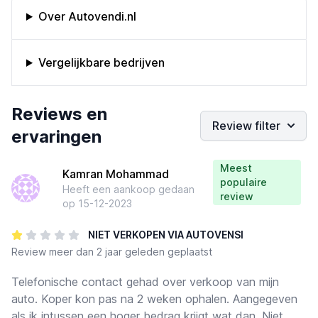
Omschrijving bedrijf
Over Autovendi.nl
Vergelijkbare bedrijven
Bedrijfs reviews
Reviews en
Review filter
ervaringen
Meest
Kamran Mohammad
populaire
Heeft een aankoop gedaan
review
op
15-12-2023
NIET VERKOPEN VIA AUTOVENSI
Review
meer dan 2 jaar geleden geplaatst
Telefonische contact gehad over verkoop van mijn
auto. Koper kon pas na 2 weken ophalen. Aangegeven
als ik intussen een hoger bedrag krijgt wat dan. Niet