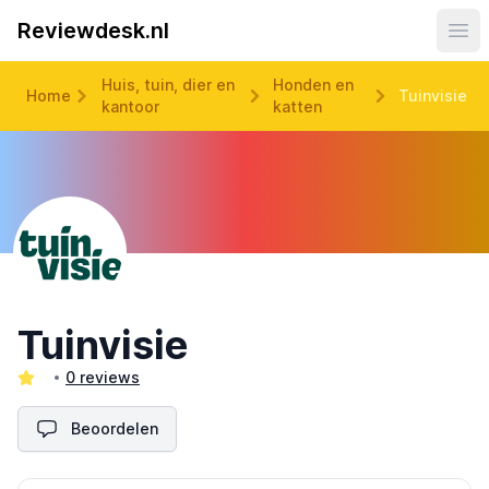
Reviewdesk.nl
Ope
Huis, tuin, dier en
Honden en
Home
Tuinvisie
kantoor
katten
Tuinvisie
0 reviews
Beoordelen