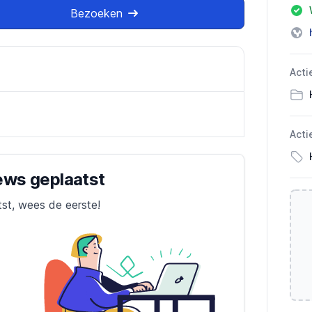
Bezoeken
Acti
Acti
iews geplaatst
tst, wees de eerste!