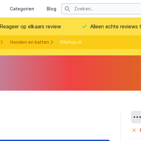
Search
Categorien
Blog
Contact
Reageer op elkaars review
Alleen echte reviews
Honden en katten
K9shop.nl
Deta