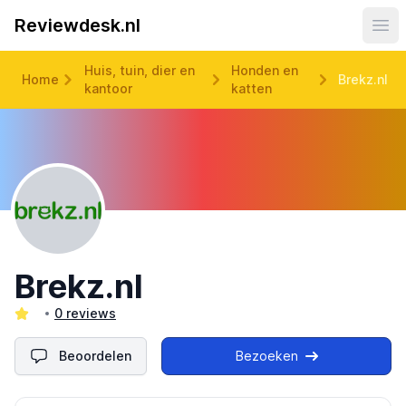
Reviewdesk.nl
Ope
Huis, tuin, dier en
Honden en
Home
Brekz.nl
kantoor
katten
Brekz.nl
0 reviews
Beoordelen
Bezoeken