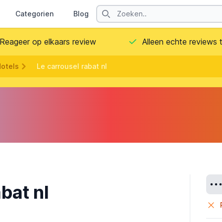
Search
Categorien
Blog
Contact
Reageer op elkaars review
Alleen echte reviews
otels
Le carrousel rabat nl
Deta
bat nl