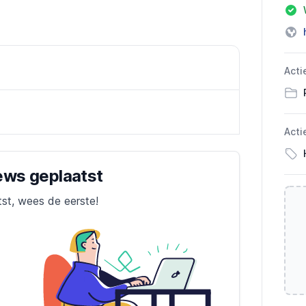
Acti
Acti
iews geplaatst
tst, wees de eerste!