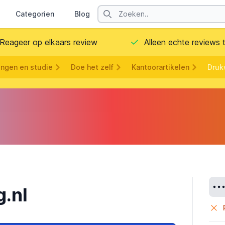
Search
Categorien
Blog
Contact
Reageer op elkaars review
Alleen echte reviews
ingen en studie
Doe het zelf
Kantoorartikelen
Druk
Deta
.nl