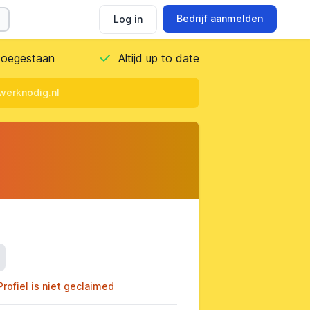
Bedrijf aanmelden
Log in
 toegestaan
Altijd up to date
werknodig.nl
ils
Profiel is niet geclaimed