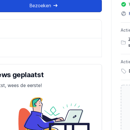
Bezoeken
Acti
Acti
iews geplaatst
tst, wees de eerste!