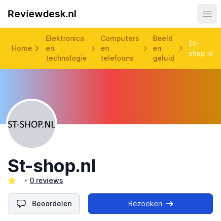
Reviewdesk.nl
Ope
Elektronica
Computers
Beeld
St-
Home
en
en
en
shop.nl
technologie
telefoons
geluid
St-shop.nl
0 reviews
Beoordelen
Bezoeken