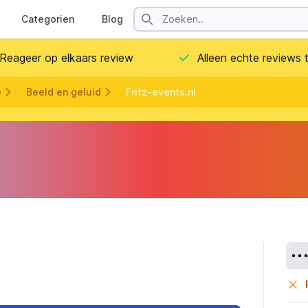
Search
Categorien
Blog
Contact
Reageer op elkaars review
Alleen echte reviews
e
Beeld en geluid
Fritz-events.nl
Deta