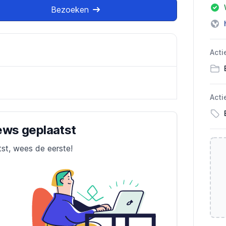
Bezoeken
Acti
Acti
iews geplaatst
tst, wees de eerste!