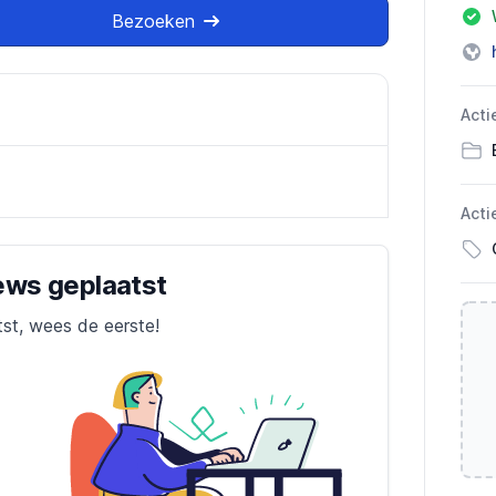
Bezoeken
Acti
Acti
iews geplaatst
tst, wees de eerste!