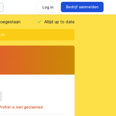
Bedrijf aanmelden
Log in
 toegestaan
Altijd up to date
ech
ils
Profiel is niet geclaimed