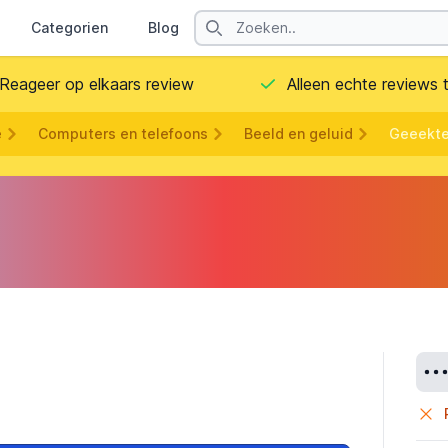
Search
Categorien
Blog
Contact
Reageer op elkaars review
Alleen echte reviews
e
Computers en telefoons
Beeld en geluid
Geeekt
Deta