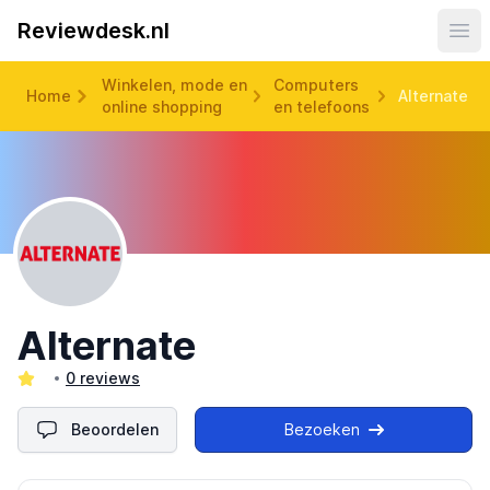
Reviewdesk.nl
Ope
Winkelen, mode en
Computers
Home
Alternate
online shopping
en telefoons
Alternate
0 reviews
Beoordelen
Bezoeken