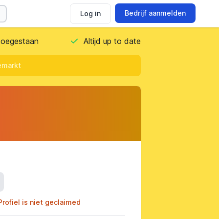
Bedrijf aanmelden
Log in
 toegestaan
Altijd up to date
emarkt
ils
Profiel is niet geclaimed