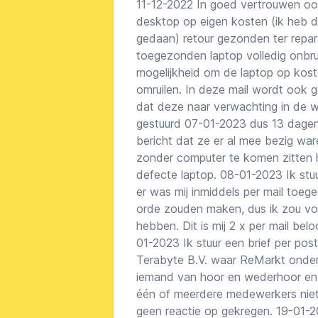
11-12-2022 In goed vertrouwen oo
desktop op eigen kosten (ik heb di
gedaan) retour gezonden ter rep
toegezonden laptop volledig onbru
mogelijkheid om de laptop op kost
omruilen. In deze mail wordt ook 
dat deze naar verwachting in de 
gestuurd 07-01-2023 dus 13 dagen
bericht dat ze er al mee bezig ware
zonder computer te komen zitten 
defecte laptop. 08-01-2023 Ik stuu
er was mij inmiddels per mail toeg
orde zouden maken, dus ik zou voor
hebben. Dit is mij 2 x per mail bel
01-2023 Ik stuur een brief per po
Terabyte B.V. waar ReMarkt onder 
iemand van hoor en wederhoor en 
één of meerdere medewerkers niet 
geen reactie op gekregen. 19-01-