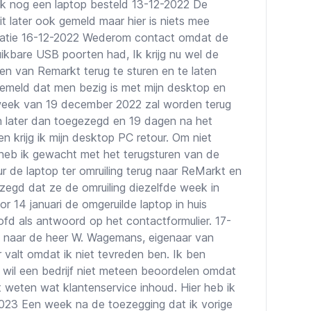
k nog een laptop besteld 13-12-2022 De
t later ook gemeld maar hier is niets mee
aratie 16-12-2022 Wederom contact omdat de
ikbare USB poorten had, Ik krijg nu wel de
en van Remarkt terug te sturen en te laten
gemeld dat men bezig is met mijn desktop en
week van 19 december 2022 zal worden terug
 later dan toegezegd en 19 dagen na het
n krijg ik mijn desktop PC retour. Om niet
heb ik gewacht met het terugsturen van de
r de laptop ter omruiling terug naar ReMarkt en
ezegd dat ze de omruiling diezelfde week in
 14 januari de omgeruilde laptop in huis
oofd als antwoord op het contactformulier. 17-
st naar de heer W. Wagemans, eigenaar van
valt omdat ik niet tevreden ben. Ik ben
wil een bedrijf niet meteen beoordelen omdat
weten wat klantenservice inhoud. Hier heb ik
2023 Een week na de toezegging dat ik vorige