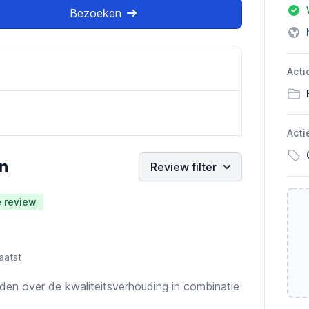
Bezoeken
Acti
Acti
n
Review filter
e review
aatst
eden over de kwaliteitsverhouding in combinatie