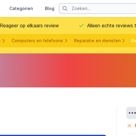
Search
Categorien
Blog
Contact
Reageer op elkaars review
Alleen echte reviews
e
Computers en telefoons
Reparatie en diensten
R
Deta