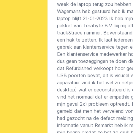
week de laptop terug zou hebben e
Wagemans heb gestuurd heb ik maa
laptop blijft 21-01-2023 Ik heb mi
pakket van Terabyte B.V. bij mij a
track&trace nummer. Bovenstaand
een hak te zetten. Ik laat iedereen
gebrek aan klantenservice tegen 
Een klantenservice medewerker ho
dus geen toezeggingen te doen di
dat Refurbished verkoopt hoor gee
USB poorten bevat, dit is visueel
apparatuur vind ik het wel zo netj
desktop) wat er geconstateerd is e
vind het normaal dat er empathie
mijn geval 2x) probleem optreedt. 
gemeld dat men het vervelend von
had gezocht na de defect meldinge
informatie vanuit Remarkt heb ik 
mijn begrip omdat ze het zo druk