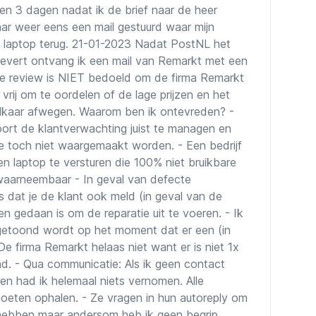
n 3 dagen nadat ik de brief naar de heer
r weer eens een mail gestuurd waar mijn
jn laptop terug. 21-01-2023 Nadat PostNL het
flevert ontvang ik een mail van Remarkt met een
e review is NIET bedoeld om de firma Remarkt
 vrij om te oordelen of de lage prijzen en het
elkaar afwegen. Waarom ben ik ontevreden? -
ort de klantverwachting juist te managen en
e toch niet waargemaakt worden. - Een bedrijf
n laptop te versturen die 100% niet bruikbare
 waarneembaar - In geval van defecte
es dat je de klant ook meld (in geval van de
n gedaan is om de reparatie uit te voeren. - Ik
 getoond wordt op het moment dat er een (in
De firma Remarkt helaas niet want er is niet 1x
d. - Qua communicatie: Als ik geen contact
n had ik helemaal niets vernomen. Alle
moeten ophalen. - Ze vragen in hun autoreply om
 hebben maar andersom heb ik geen begrip