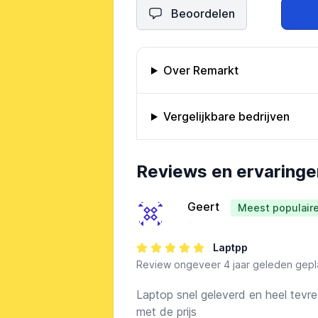
Beoordelen
Omschrijving bedrijf
Over Remarkt
Vergelijkbare bedrijven
Bedrijfs reviews
Reviews en ervaringe
Geert
Meest populair
-
Laptpp
Review
ongeveer 4 jaar geleden gepl
Laptop snel geleverd en heel tevr
met de prijs