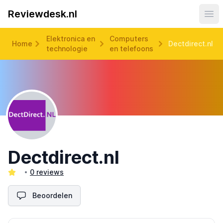
Reviewdesk.nl
Ope
Elektronica en
Computers
Home
Dectdirect.nl
technologie
en telefoons
Dectdirect.nl
0 reviews
Beoordelen