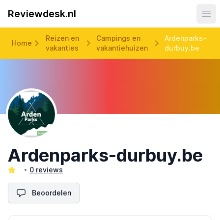
Reviewdesk.nl
Ope
Reizen en
Campings en
Ardenparks-
Home
vakanties
vakantiehuizen
durbuy.be
Ardenparks-durbuy.be
0 reviews
Beoordelen