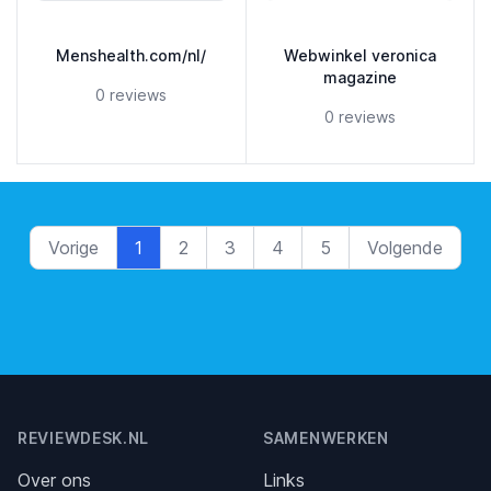
Menshealth.com/nl/
Webwinkel veronica
magazine
5 out of 5 stars
0 reviews
5 out of 5 stars
0 reviews
Vorige
1
2
3
4
5
Volgende
Footer
REVIEWDESK.NL
SAMENWERKEN
Over ons
Links