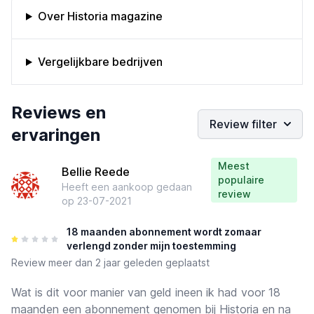
Omschrijving bedrijf
Over Historia magazine
Vergelijkbare bedrijven
Bedrijfs reviews
Reviews en
Review filter
ervaringen
Meest
Bellie Reede
populaire
Heeft een aankoop gedaan
review
op
23-07-2021
18 maanden abonnement wordt zomaar
verlengd zonder mijn toestemming
Review
meer dan 2 jaar geleden geplaatst
Wat is dit voor manier van geld ineen ik had voor 18
maanden een abonnement genomen bij Historia en na