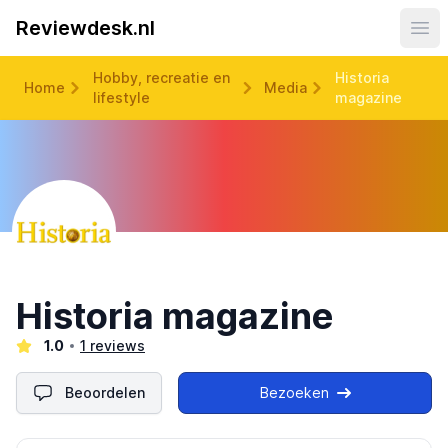
Reviewdesk.nl
Ope
Hobby, recreatie en
Historia
Home
Media
lifestyle
magazine
Historia magazine
1.0
1 reviews
Beoordelen
Bezoeken