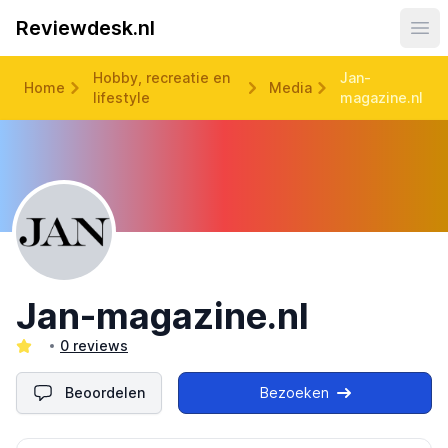
Reviewdesk.nl
Ope
Hobby, recreatie en
Jan-
Home
Media
lifestyle
magazine.nl
Jan-magazine.nl
0 reviews
Beoordelen
Bezoeken