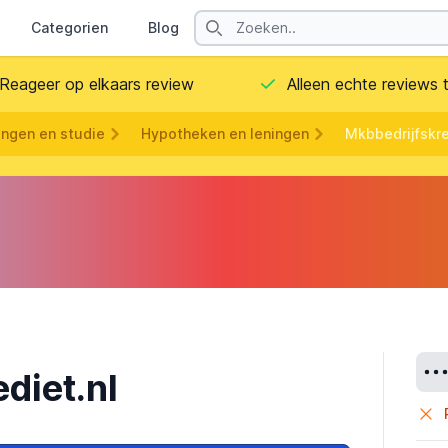
Search
Categorien
Blog
Contact
Reageer op elkaars review
Alleen echte reviews
ingen en studie
Hypotheken en leningen
Mkbbedrijfskre
Deta
diet.nl