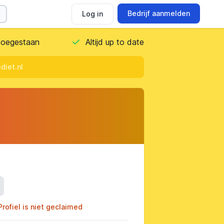
Bedrijf aanmelden
Log in
 toegestaan
Altijd up to date
diet.nl
ils
Profiel is niet geclaimed