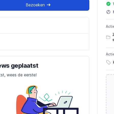
Bezoeken
Acti
Acti
iews geplaatst
tst, wees de eerste!