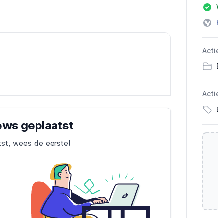
Acti
Acti
iews geplaatst
tst, wees de eerste!