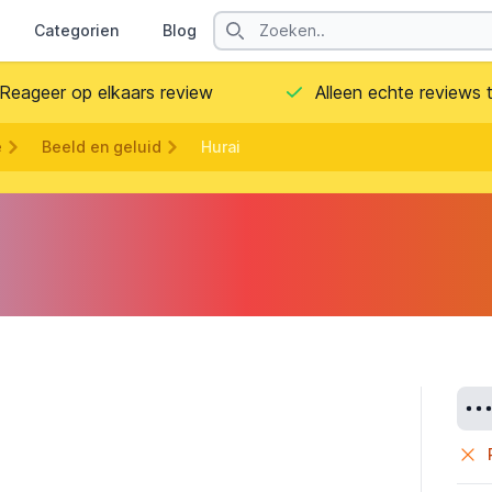
Search
Categorien
Blog
Contact
Reageer op elkaars review
Alleen echte reviews
e
Beeld en geluid
Hurai
Deta