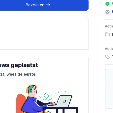
Bezoeken
Acti
Acti
iews geplaatst
tst, wees de eerste!