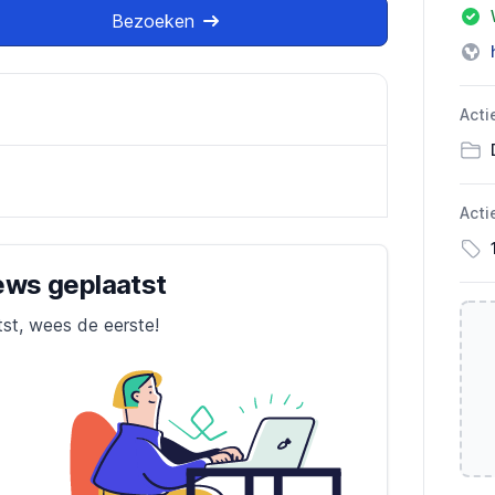
Bezoeken
Acti
Acti
iews geplaatst
tst, wees de eerste!