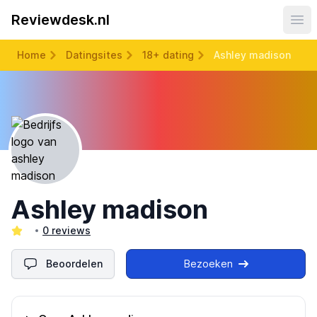
Reviewdesk.nl
Ope
Home
Datingsites
18+ dating
Ashley madison
Ashley madison
0 reviews
Beoordelen
Bezoeken
Omschrijving bedrijf