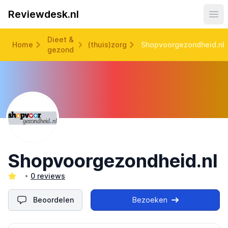
Reviewdesk.nl
Ope
Dieet &
Home
(thuis)zorg
Shopvoorgezondheid.nl
gezond
Shopvoorgezondheid.nl
0 reviews
Beoordelen
Bezoeken