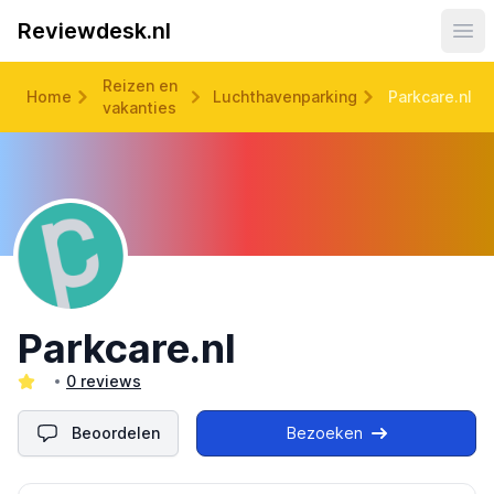
Reviewdesk.nl
Ope
Reizen en
Home
Luchthavenparking
Parkcare.nl
vakanties
Parkcare.nl
0 reviews
Beoordelen
Bezoeken