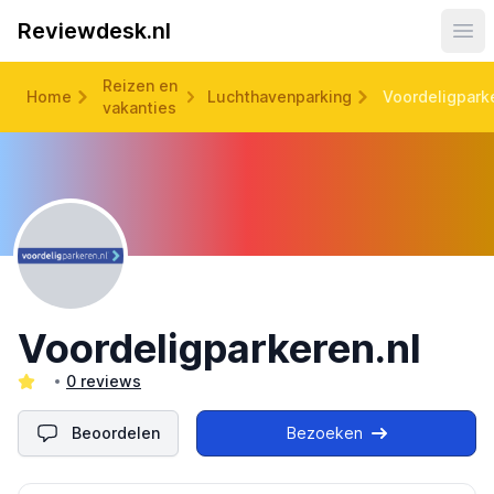
Reviewdesk.nl
Ope
Reizen en
Home
Luchthavenparking
Voordeligparke
vakanties
Voordeligparkeren.nl
0 reviews
Beoordelen
Bezoeken