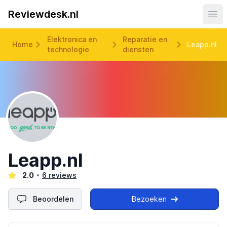
Reviewdesk.nl
Ope
Elektronica en
Reparatie en
Home
Leapp.nl
technologie
diensten
Leapp.nl
2.0
6 reviews
Beoordelen
Bezoeken