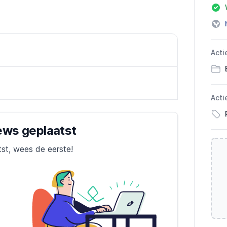
Acti
Acti
iews geplaatst
tst, wees de eerste!