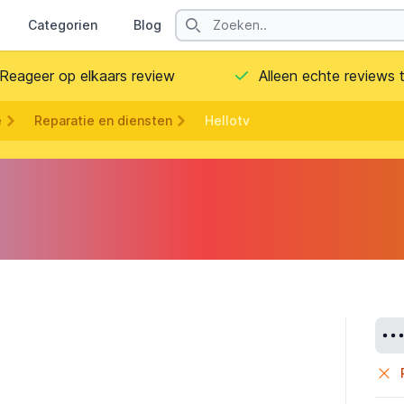
Search
Categorien
Blog
Contact
Reageer op elkaars review
Alleen echte reviews
e
Reparatie en diensten
Hellotv
Deta