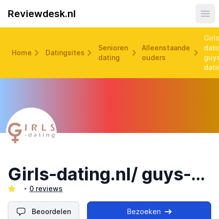
Reviewdesk.nl
Ope
Girl
Senioren
Alleenstaande
dati
Home
Datingsites
dating
ouders
guy
dati
Girls-dating.nl/ guys-dating.nl
0 reviews
Beoordelen
Bezoeken