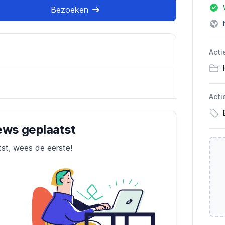
Bezoeken
Acti
Acti
iews geplaatst
tst, wees de eerste!