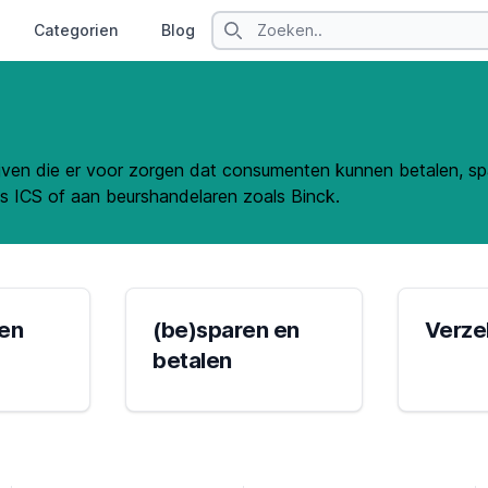
Search
Categorien
Blog
Contact
bedrijven die er voor zorgen dat consumenten kunnen betalen, 
ls ICS of aan beurshandelaren zoals Binck.
 en
(be)sparen en
Verze
betalen