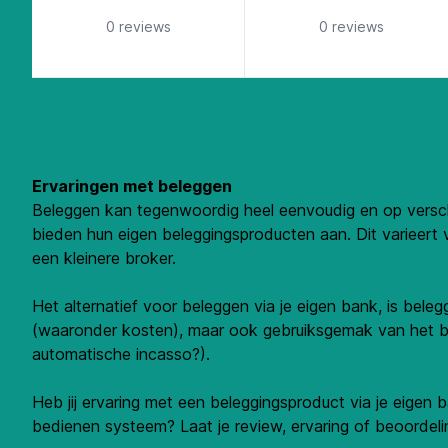
5 out of 5 stars
5 out of 5 st
0 reviews
0 reviews
Ervaringen met beleggen
Beleggen kan tegenwoordig heel eenvoudig en op versch
bieden hun eigen beleggingsproducten aan. Dit varieert v
een kleinere broker.
Het alternatief voor beleggen via je eigen bank, is bel
(waaronder kosten), maar ook gebruiksgemak van het beh
automatische incasso?).
Heb jij ervaring met een beleggingsproduct via je eigen
bedienen systeem? Laat je review, ervaring of beoordeli