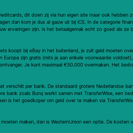
 creditcards, dit doen zij via hun eigen site maar ook heb
en dan kom je dus al gauw uit bij iCS. In de categorie financi
ouw ervaringen zijn. Is het betaalgemak echt zo goed als ze
 iets koopt bij eBay in het buitenland, je zult geld moeten ov
Europa zijn gratis (mits je aan enkele voorwaarde voldoet), 
ontvanger. Je kunt maximaal €50.000 overmaken. Het bedrag m
t verschilt per bank. De standaard grotere Nederlandse ban
re bank zoals Bunq werkt samen met TransferWise, een bedri
gemeen is het goedkoper om geld over te maken via TransferWise
moeten maken, dan is WesternUnion een optie. De kosten vo