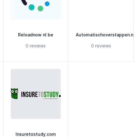
Reloadnow nl be
Automatischoverstappen.nl
ars
5 out of 5 stars
5 out of 5 stars
0 reviews
0 reviews
Insuretostudy.com