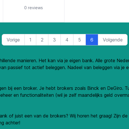
ars
5 out of 5 stars
0 reviews
Vorige
1
2
3
4
5
6
Volgende
illende manieren. Het kan via je eigen bank. Alle grote N
an passief tot actief beleggen. Nadeel van beleggen via je ei
eggen bij een broker. Je hebt brokers zoals Binck en DeGiro.
eer en functionaliteiten (wil je zelf maandelijks geld ove
 bank of juist een van de brokers? Wij horen het graag! Zijn 
ng achter!