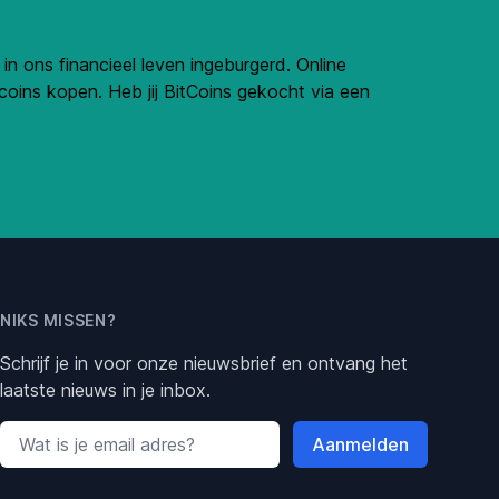
n ons financieel leven ingeburgerd. Online
coins kopen. Heb jij BitCoins gekocht via een
NIKS MISSEN?
Schrijf je in voor onze nieuwsbrief en ontvang het
laatste nieuws in je inbox.
Email address
Aanmelden