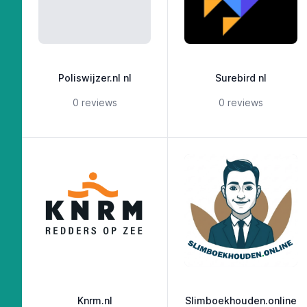
Poliswijzer.nl nl
Surebird nl
5 out of 5 stars
5 out of 5 st
0 reviews
0 reviews
Knrm.nl
Slimboekhouden.online