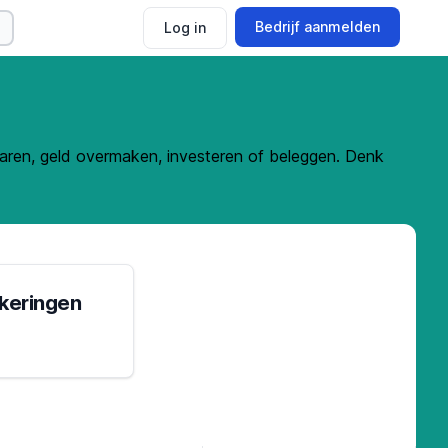
Bedrijf aanmelden
Log in
sparen, geld overmaken, investeren of beleggen. Denk
keringen