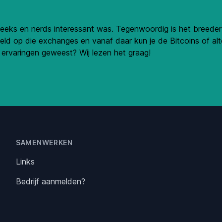
eeks en nerds interessant was. Tegenwoordig is het breeder i
ld op die exchanges en vanaf daar kun je de Bitcoins of alt
 ervaringen geweest? Wij lezen het graag!
SAMENWERKEN
Links
Bedrijf aanmelden?