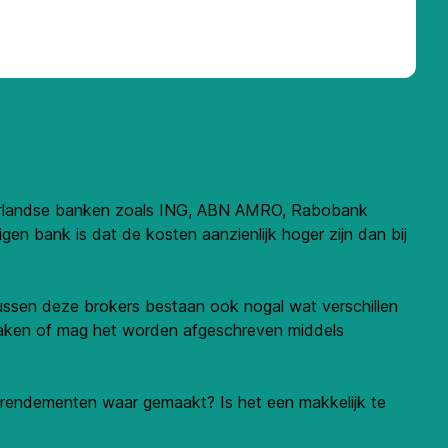
ederlandse banken zoals ING, ABN AMRO, Rabobank
gen bank is dat de kosten aanzienlijk hoger zijn dan bij
 Tussen deze brokers bestaan ook nogal wat verschillen
rmaken of mag het worden afgeschreven middels
de rendementen waar gemaakt? Is het een makkelijk te