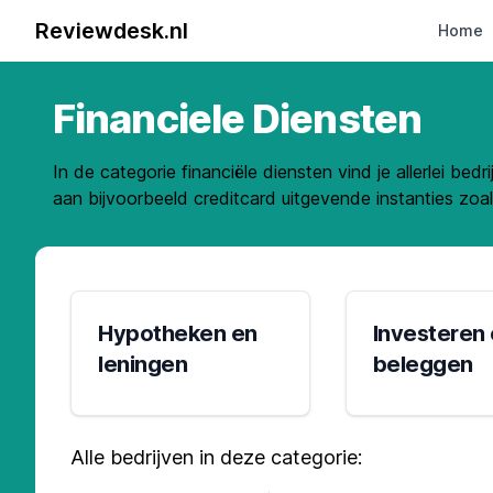
Reviewdesk.nl
Home
Financiele Diensten
In de categorie financiële diensten vind je allerlei 
aan bijvoorbeeld creditcard uitgevende instanties zoa
Hypotheken en
Investeren
leningen
beleggen
Alle bedrijven in deze categorie: