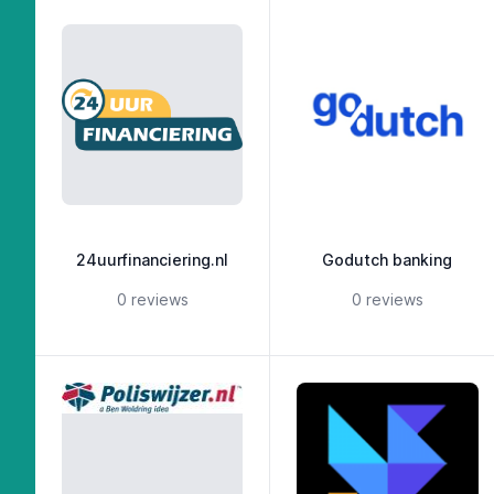
24uurfinanciering.nl
Godutch banking
5 out of 5 stars
5 out of 5 st
0 reviews
0 reviews