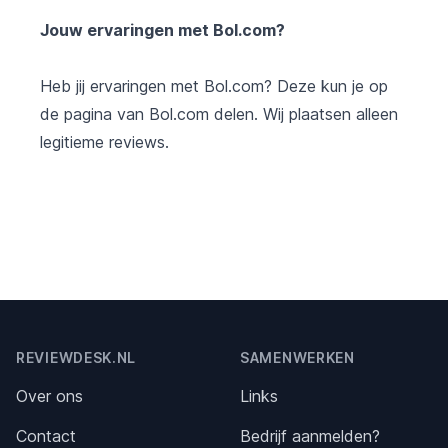
Jouw ervaringen met Bol.com?
Heb jij ervaringen met Bol.com? Deze kun je op
de pagina van Bol.com delen. Wij plaatsen alleen
legitieme reviews.
Footer
REVIEWDESK.NL
SAMENWERKEN
Over ons
Links
Contact
Bedrijf aanmelden?