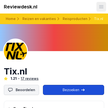
Reviewdesk.nl
Ope
Home
Reizen en vakanties
Reisproducten
Tix.nl
Tix.nl
1.21
17 reviews
Beoordelen
Bezoeken
Omschrijving bedrijf