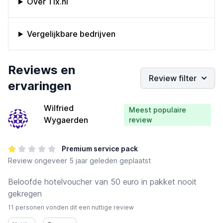
Over Tix.nl
Vergelijkbare bedrijven
Bedrijfs reviews
Reviews en
Review filter
ervaringen
Wilfried
Meest populaire
Wygaerden
review
-
Premium service pack
Review
ongeveer 5 jaar geleden geplaatst
Beloofde hotelvoucher van 50 euro in pakket nooit
gekregen
11 personen vonden dit een nuttige review