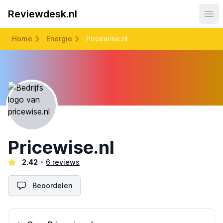
Reviewdesk.nl
Ope
Home
Energie
Pricewise.nl
Pricewise.nl
2.42
6 reviews
Beoordelen
Omschrijving bedrijf