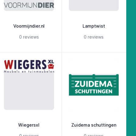
Voormijndier.nl
Lamptwist
5 out of 5 stars
5 out of 5 stars
0 reviews
0 reviews
Wiegersxl
Zuidema schuttingen
5 out of 5 stars
5 out of 5 stars
0 reviews
0 reviews