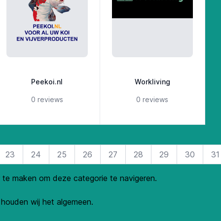
Peekoi.nl
Workliving
5 out of 5 stars
5 out of 5 stars
0 reviews
0 reviews
23
24
25
26
27
28
29
30
31
r te maken om deze categorie te navigeren.
s houden wij het algemeen.