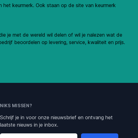
an het keurmerk. Ook staan op de site van keurmerk
ie je met de wereld wil delen of wil je nalezen wat de
drijf beoordelen op levering, service, kwaliteit en prijs.
NIKS MISSEN?
Schrijf je in voor onze nieuwsbrief en ontvang het
laatste nieuws in je inbox.
Email address