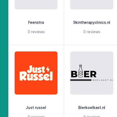
Feenstra
Skintherapyclinics.nl
5 out of 5 stars
5 out of 5 st
0 reviews
0 reviews
Just russel
Bierkoelkast.nl
5 out of 5 stars
5 out of 5 st
0 reviews
0 reviews