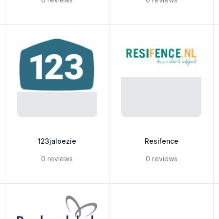
123jaloezie
Resifence
ars
5 out of 5 stars
5 out of 5 stars
0 reviews
0 reviews