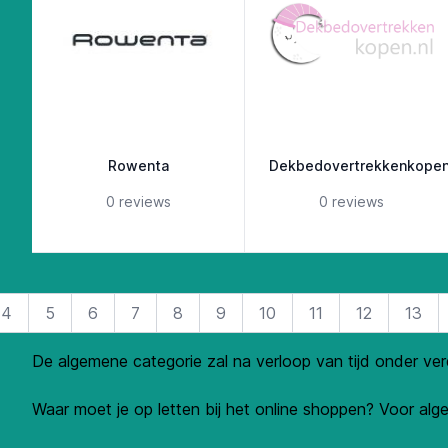
Rowenta
Dekbedovertrekkenkopen
5 out of 5 stars
5 out of 5 st
0 reviews
0 reviews
4
5
6
7
8
9
10
11
12
13
De algemene categorie zal na verloop van tijd onder ve
Waar moet je op letten bij het online shoppen? Voor alge