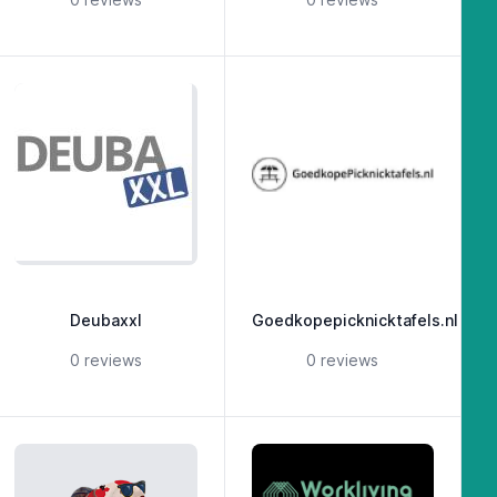
Deubaxxl
Goedkopepicknicktafels.nl
5 out of 5 stars
5 out of 5 stars
0 reviews
0 reviews