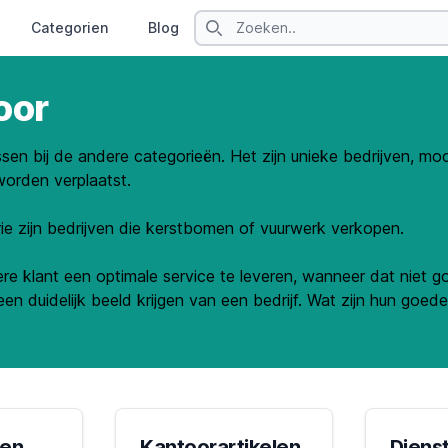
Search
Categorien
Blog
Contact
oor
ssen bij de andere categorieën. Het zijn unieke bedrijven, m
worden verplaatst.
ie zijn bedrijven die kerstbomen of vuurwerk verkopen.
e klant een optimale service te leveren, wanneer dat niet go
een duidelijk beeld krijgen van een bedrijf. Wat zijn hun go
en
Kantoorartikelen
Diens