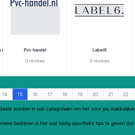
.nl
Pvc handel
Label6
ars
5 out of 5 stars
5 out of 5 stars
0 reviews
0 reviews
14
15
16
17
18
19
20
21
22
rdeeld worden in sub categorieën om het voor jou makkelijke
mene bedrijven is het wat lastig specifieke tips te geven du