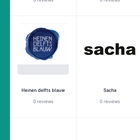
Heinen delfts blauw
Sacha
5 out of 5 stars
5 out of 5 st
0 reviews
0 reviews