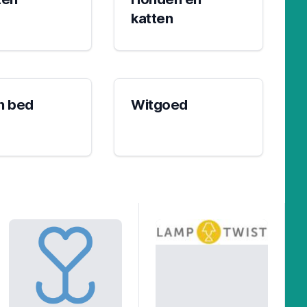
katten
n bed
Witgoed