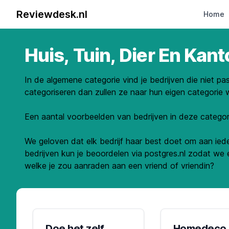
Reviewdesk.nl
Home
Huis, Tuin, Dier En Kant
In de algemene categorie vind je bedrijven die niet pa
categoriseren dan zullen ze naar hun eigen categorie 
Een aantal voorbeelden van bedrijven in deze categor
We geloven dat elk bedrijf haar best doet om aan ieder
bedrijven kun je beoordelen via postgres.nl zodat we 
welke je zou aanraden aan een vriend of vriendin?
Doe het zelf
Homedeco 