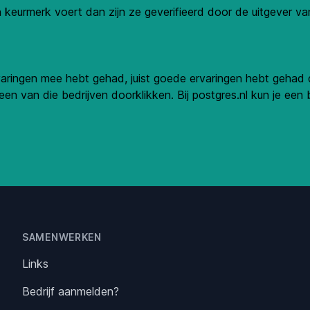
 keurmerk voert dan zijn ze geverifieerd door de uitgever v
rvaringen mee hebt gehad, juist goede ervaringen hebt gehad d
een van die bedrijven doorklikken. Bij postgres.nl kun je een be
SAMENWERKEN
Links
Bedrijf aanmelden?