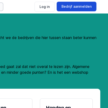
Bedrijf aanmelden
Log in
ocht we de bedrijven die hier tussen staan beter kunnen
ed gaat zal dat niet overal te lezen zijn. Algemene
ede en minder goede punten? En is het een webshop
ten
Honden en