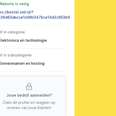
Website is veilig
ps://bestel.snlr.nl/?
e36d63abcce1c68b347bce14d2c853b9
ef in categorie
Elektronica en technologie
ef in subcategorie
Domeinnamen en hosting
Jouw bedrijf aanmelden?
Claim dit profiel en reageer op
reviews van jouw klanten!