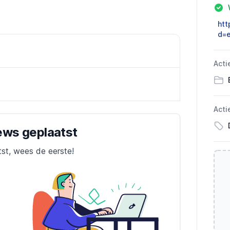
htt
d=
Acti
Acti
iews geplaatst
tst, wees de eerste!