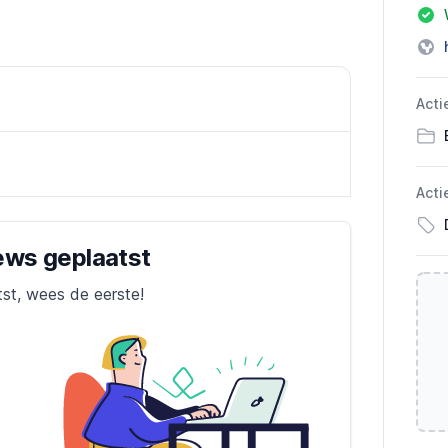
Acti
Acti
iews geplaatst
tst, wees de eerste!