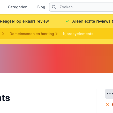
Search
Categorien
Blog
Contact
Reageer op elkaars review
Alleen echte reviews
e
Domeinnamen en hosting
Njordbyelements
Deta
nts