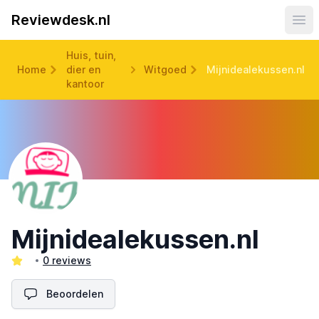
Reviewdesk.nl
Ope
Huis, tuin,
Home
dier en
Witgoed
Mijnidealekussen.nl
kantoor
Mijnidealekussen.nl
0 reviews
Beoordelen