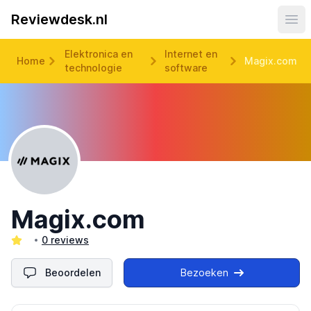
Reviewdesk.nl
Ope
Elektronica en
Internet en
Home
Magix.com
technologie
software
Magix.com
0 reviews
Beoordelen
Bezoeken