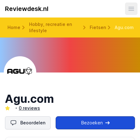
Reviewdesk.nl
Ope
Hobby, recreatie en
Home
Fietsen
Agu.com
lifestyle
Agu.com
0 reviews
Beoordelen
Bezoeken